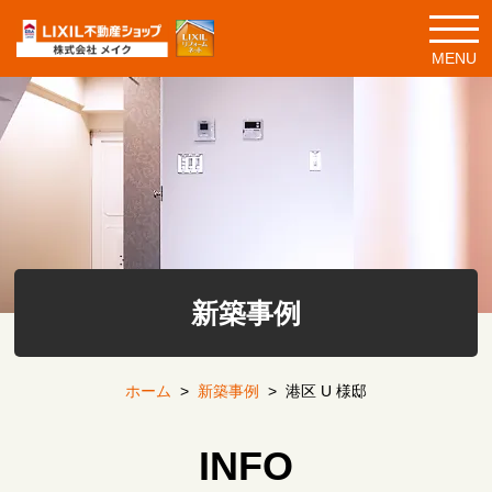
MENU
新築事例
ホーム
>
新築事例
>
港区 U 様邸
INFO