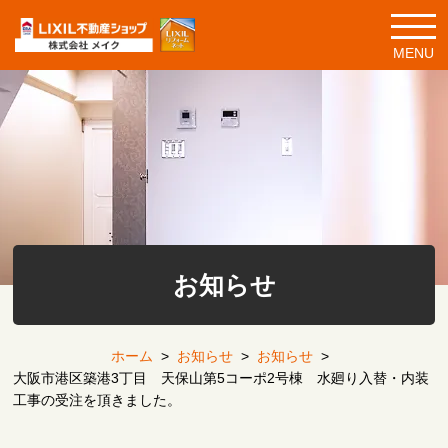
MENU
お知らせ
ホーム
>
お知らせ
>
お知らせ
>
大阪市港区築港3丁目 天保山第5コーポ2号棟 水廻り入替・内装
工事の受注を頂きました。